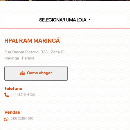
SELECIONAR UMA LOJA
FIPAL RAM MARINGÁ
Rua Gaspar Ricardo, 333 - Zona 10
Maringá - Paraná
Como chegar
Telefone
(44) 3219-6100
Vendas
(45) 3218-1010