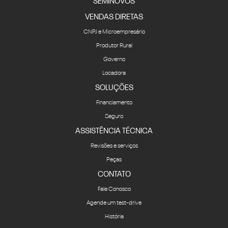
SEMINOVOS
VENDAS DIRETAS
CNPJ e Microempresário
Produtor Rural
Governo
Locadora
SOLUÇÕES
Financiamento
Seguro
ASSISTÊNCIA TÉCNICA
Revisões e serviços
Peças
CONTATO
Fale Conosco
Agende um test-drive
História