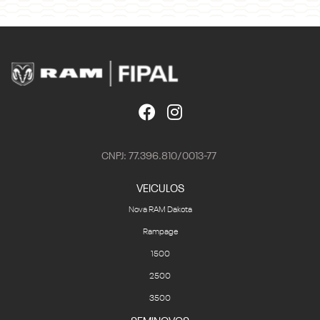
CNPJ: 77.396.810/0013-77
VEICULOS
Nova RAM Dakota
Rampage
1500
2500
3500