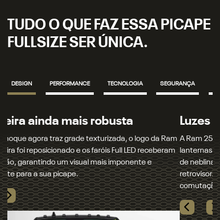
TUDO O QUE FAZ ESSA PICAPE
FULLSIZE SER ÚNICA.
DESIGN
PERFORMANCE
TECNOLOGIA
SEGURANÇA
IN
Luzes em LED
A Ram 2500 chega com assinatura luminosa, novos faróis e
lanternas totalmente em LED, incluindo luzes altas, baixas,
de neblina, setas dianteiras, traseiras e até mesmo o
retrovisor. Para completar, os faróis oferecem sistema de
comutação automática, garantindo mais conforto ao dirigir.
Próximo
Rambox®
Previous
Next