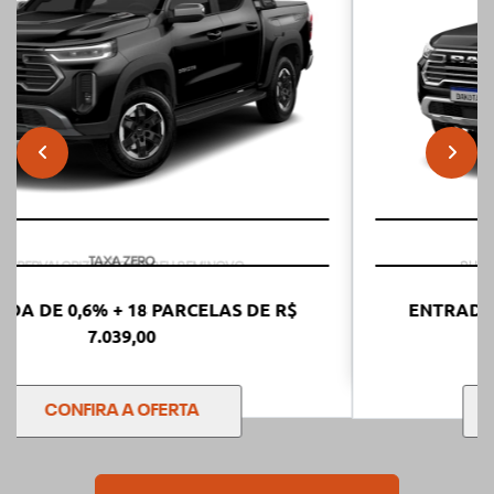
templates.template-01.components.carousel.texts.control
templ
SUPERVALORIZAÇÃO DO SEU SEMINOVO
ENTRADA DE 0,6% + 18 PARCELAS DE R$
7.559,00
CONFIRA A OFERTA