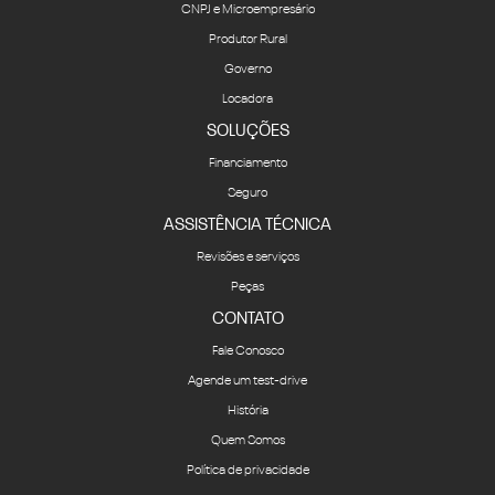
CNPJ e Microempresário
Produtor Rural
Governo
Locadora
SOLUÇÕES
Financiamento
Seguro
ASSISTÊNCIA TÉCNICA
Revisões e serviços
Peças
CONTATO
Fale Conosco
Agende um test-drive
História
Quem Somos
Política de privacidade