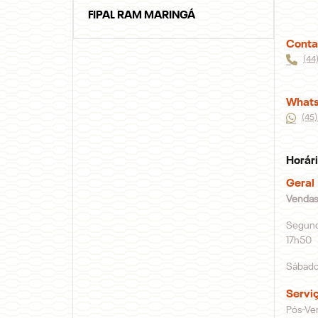
FIPAL RAM MARINGÁ
Conta
(44
What
(45)
Horár
Geral
Vendas
Segunda
17h50
Sábado
Servi
Pós-Ve