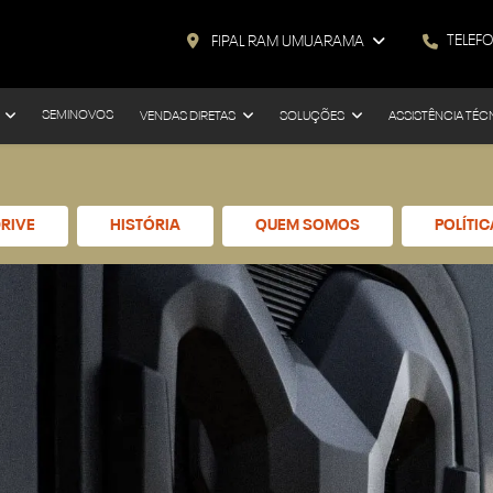
TELEF
FIPAL RAM UMUARAMA
SEMINOVOS
VENDAS DIRETAS
SOLUÇÕES
ASSISTÊNCIA TÉC
RIVE
HISTÓRIA
QUEM SOMOS
POLÍTI