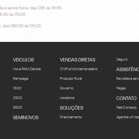
 a sexta-feira: das 08h às 11h45
3h30 às 17h50
: das 08h30 às 12h05
VEICULOS
VENDAS DIRETAS
Seguro
Nova RAM Dakota
CNPJ e Microempresário
ASSISTÊNC
Rampage
Produtor Rural
Revisões e ser
1500
Governo
Peças
2500
Locadora
CONTATO
3500
SOLUÇÕES
Fale Conosco
SEMINOVOS
Financiamento
Agende um tes