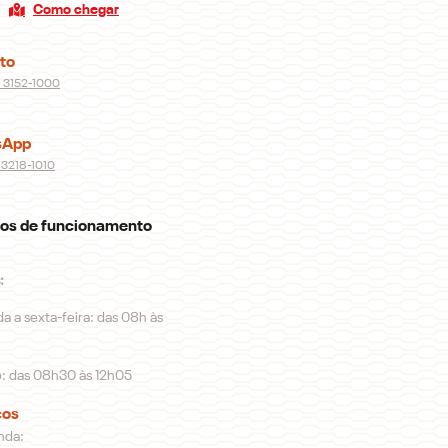
Como chegar
to
) 3152-1000
sApp
 3218-1010
ios de funcionamento
:
 a sexta-feira: das 08h às
: das 08h30 às 12h05
ços
nda: