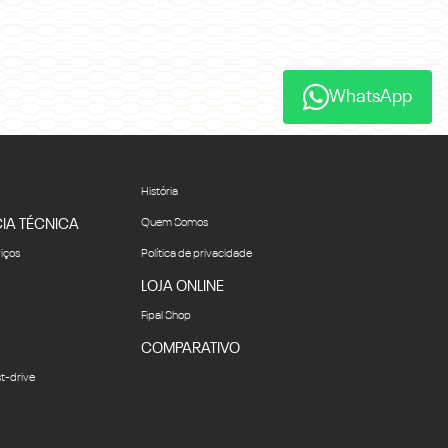
WhatsApp
História
IA TÉCNICA
Quem Somos
viços
Política de privacidade
LOJA ONLINE
Fipal Shop
COMPARATIVO
t-drive