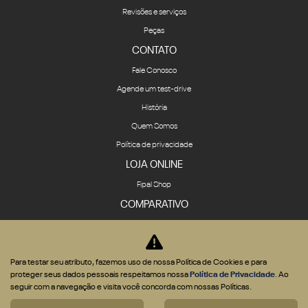
Revisões e serviços
Peças
CONTATO
Fale Conosco
Agende um test-drive
História
Quem Somos
Política de privacidade
LOJA ONLINE
Fipal Shop
COMPARATIVO
Para testar seu atributo, fazemos uso de nossa Política de Cookies e para
proteger seus dados pessoais respeitamos nossa
Política de Privacidade
. Ao
Desenvolvido pela DEALERSPACE ® Direitos Reservados.
seguir com a navegação e visita você concorda com nossas Políticas.