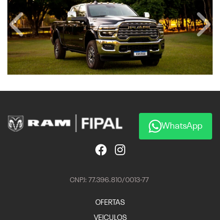
Anterior
Próx
WhatsApp
CNPJ: 77.396.810/0013-77
OFERTAS
VEICULOS