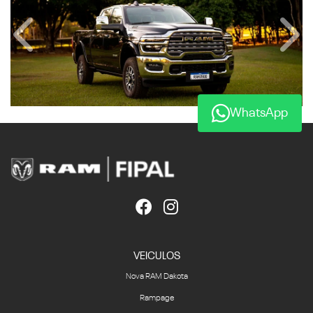
Anterior
Próx
WhatsApp
VEICULOS
Nova RAM Dakota
Rampage