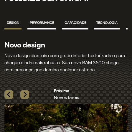
DESIGN
PERFORMANCE
CAPACIDADE
TECNOLOGIA
S
Novos faróis
turizada e para-
Novos faróis e lanternas full LED que iluminam s
 3500 chega
com precisão. Garanta mais segurança e um vis
​
marcante, seja de dia ou de noite.​
Previous
Next