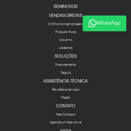
SEMINOVOS
VENDAS DIRETAS
WhatsApp
CNPJ e Microempresário
Produtor Rural
Governo
Locadora
SOLUÇÕES
Financiamento
Seguro
ASSISTÊNCIA TÉCNICA
Revisões e serviços
Peças
CONTATO
Fale Conosco
Agende um test-drive
História