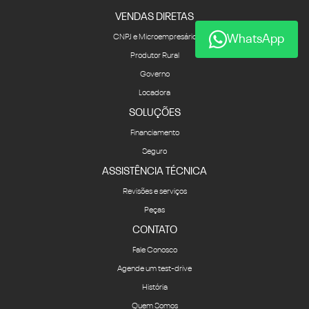
VENDAS DIRETAS
WhatsApp
CNPJ e Microempresário
Produtor Rural
Governo
Locadora
SOLUÇÕES
Financiamento
Seguro
ASSISTÊNCIA TÉCNICA
Revisões e serviços
Peças
CONTATO
Fale Conosco
Agende um test-drive
História
Quem Somos