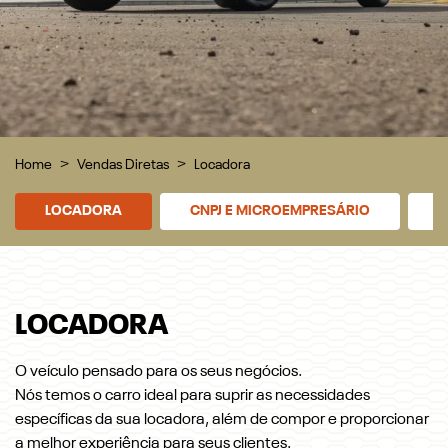
Home
Vendas Diretas
Locadora
LOCADORA
CNPJ E MICROEMPRESÁRIO
P
LOCADORA
O veículo pensado para os seus negócios.
Nós temos o carro ideal para suprir as necessidades
específicas da sua locadora, além de compor e proporcionar
a melhor experiência para seus clientes.