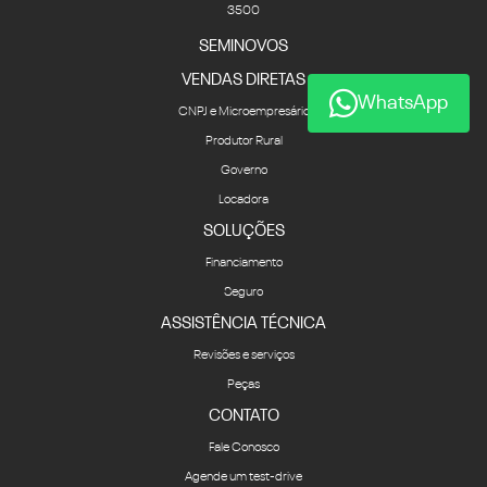
3500
SEMINOVOS
VENDAS DIRETAS
WhatsApp
CNPJ e Microempresário
Produtor Rural
Governo
Locadora
SOLUÇÕES
Financiamento
Seguro
ASSISTÊNCIA TÉCNICA
Revisões e serviços
Peças
CONTATO
Fale Conosco
Agende um test-drive