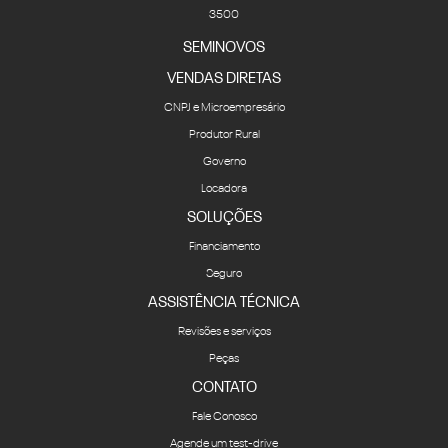
3500
SEMINOVOS
VENDAS DIRETAS
CNPJ e Microempresário
Produtor Rural
Governo
Locadora
SOLUÇÕES
Financiamento
Seguro
ASSISTÊNCIA TÉCNICA
Revisões e serviços
Peças
CONTATO
Fale Conosco
Agende um test-drive