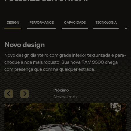
DESIGN
PERFORMANCE
CAPACIDADE
TECNOLOGIA
S
Novos faróis
zada e para-
Novos faróis e lanternas full LED que iluminam seu c
0 chega
com precisão. Garanta mais segurança e um visual
marcante, seja de dia ou de noite.​
Previous
Next