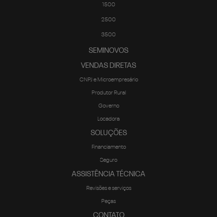
1500
2500
3500
SEMINOVOS
VENDAS DIRETAS
CNPJ e Microempresário
Produtor Rural
Governo
Locadora
SOLUÇÕES
Financiamento
Seguro
ASSISTÊNCIA TÉCNICA
Revisões e serviços
Peças
CONTATO