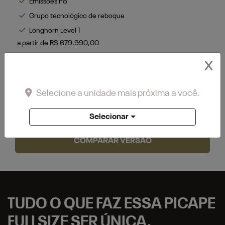
Emissões P8
Grupo tecnológico de reboque
Longhorn Level 1
a partir de R$ 679.990,00
+ Ver mais itens de série
X
FICHA TÉCNICA
Selecione a unidade mais próxima a você.
SOLICITAR UMA PROPOSTA
Selecionar
COMPARAR VERSÃO
TUDO O QUE FAZ ESSA PICAPE
FULLSIZE SER ÚNICA.