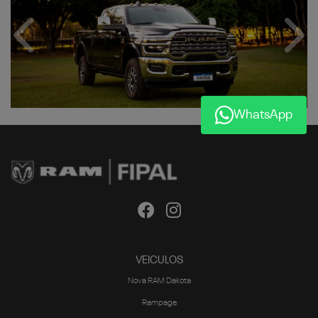
Anterior
Próx
WhatsApp
VEICULOS
Nova RAM Dakota
Rampage