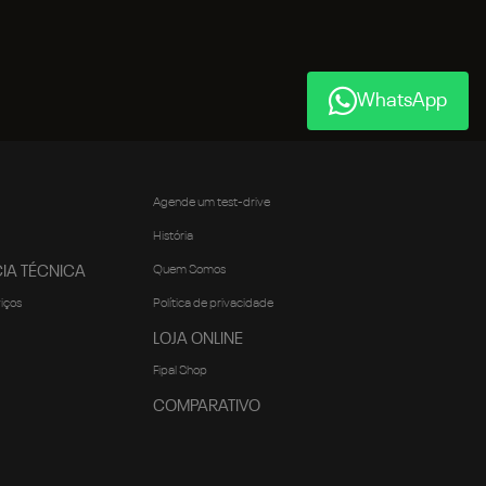
WhatsApp
Agende um test-drive
História
IA TÉCNICA
Quem Somos
viços
Política de privacidade
LOJA ONLINE
Fipal Shop
COMPARATIVO