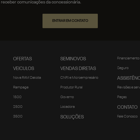
receber comunicações da concessionária.
ENTRAR EM CONTATO
OFERTAS
SEMINOVOS
Financiamento
VEICULOS
VENDAS DIRETAS
Seguro
Nova RAM Dakota
CNPJ e Microempresário
ASSISTÊNC
Rampage
Produtor Rural
Revisões e ser
1500
Governo
Peças
2500
Locadora
CONTATO
3500
SOLUÇÕES
Fale Conosco