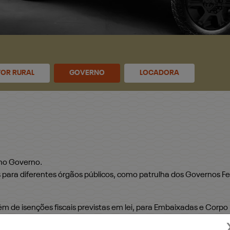
OR RURAL
GOVERNO
LOCADORA
 no Governo.
ara diferentes órgãos públicos, como patrulha dos Governos Fed
ém de isenções fiscais previstas em lei, para Embaixadas e Corpo
ículos, com toda a segurança, conforto, potência e tecnologia q