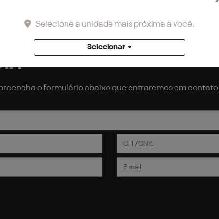
tores entrará em contato.
Selecione a unidade mais próxima a você.
Selecionar
STA
r, preencha o formulário abaixo que entraremos em contat