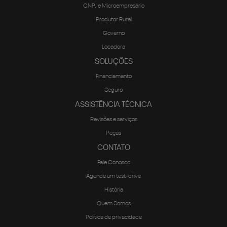
Governo
Locadora
SOLUÇÕES
Financiamento
Seguro
ASSISTÊNCIA TÉCNICA
Revisões e serviços
Peças
CONTATO
Fale Conosco
Agende um test-drive
História
Quem Somos
Política de privacidade
LOJA ONLINE
Fipal Shop