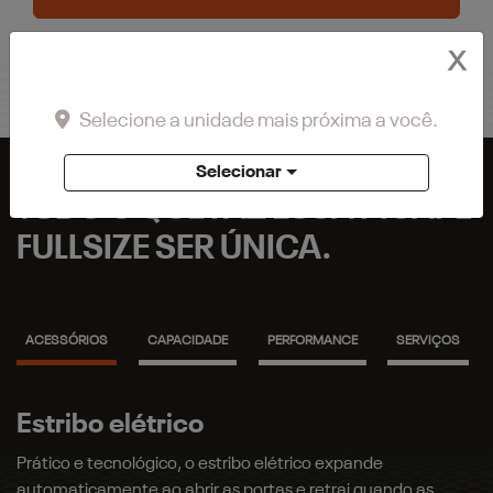
X
Selecione a unidade mais próxima a você.
Selecionar
TUDO O QUE FAZ ESSA PICAPE
FULLSIZE SER ÚNICA.
ACESSÓRIOS
CAPACIDADE
PERFORMANCE
SERVIÇOS
Capota elétrica
Proteção para caçamba e carga: a capota marítima elétrica
traz tecnologia e praticidade, permitindo abrir e fechar a