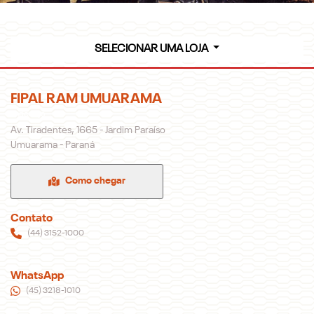
SELECIONAR UMA LOJA
FIPAL RAM UMUARAMA
Endereço
Av. Tiradentes, 1665 - Jardim Paraíso
Umuarama - Paraná
Como chegar
Contato
(44) 3152-1000
WhatsApp
(45) 3218-1010