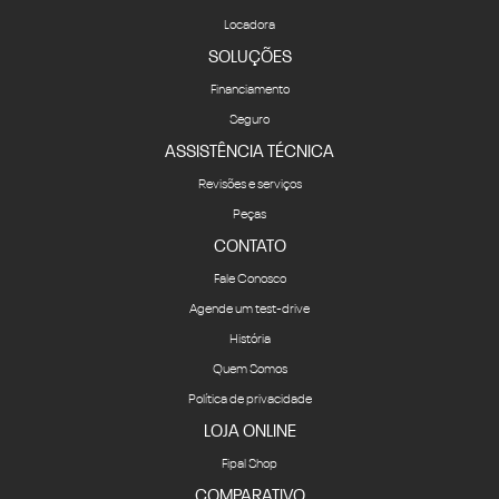
Locadora
SOLUÇÕES
Financiamento
Seguro
ASSISTÊNCIA TÉCNICA
Revisões e serviços
Peças
CONTATO
Fale Conosco
Agende um test-drive
História
Quem Somos
Política de privacidade
LOJA ONLINE
Fipal Shop
COMPARATIVO