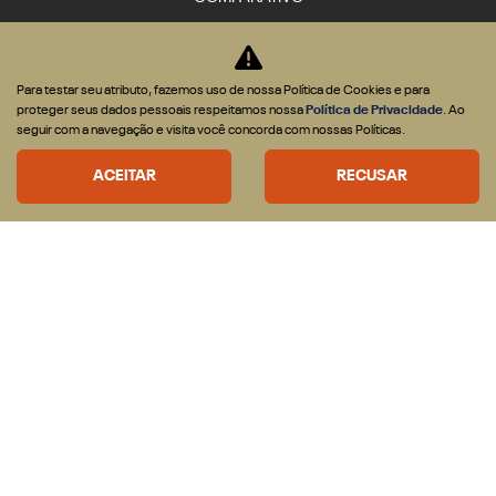
Para testar seu atributo, fazemos uso de nossa Política de Cookies e para
proteger seus dados pessoais respeitamos nossa
Política de Privacidade
. Ao
Desenvolvido pela DEALERSPACE ® Direitos Reservados.
seguir com a navegação e visita você concorda com nossas Políticas.
Desacelere. Seu bem maior é a vida.
ACEITAR
RECUSAR