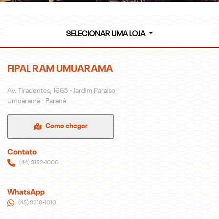
SELECIONAR UMA LOJA
FIPAL RAM UMUARAMA
Endereço
Av. Tiradentes, 1665 - Jardim Paraíso
Umuarama - Paraná
Como chegar
Contato
(44) 3152-1000
WhatsApp
(45) 3218-1010