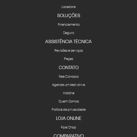
Locadora
SOLUÇÕES
Financiamento
Seguro
ASSISTÊNCIA TÉCNICA
Revisões e serviços
Peças
CONTATO
Fale Conosco
Agende um test-drive
História
Quem Somos
Política de privacidade
LOJA ONLINE
Fipal Shop
COMPARATIVO