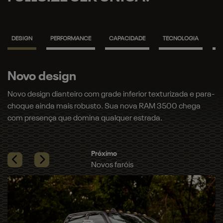
DESIGN
PERFORMANCE
CAPACIDADE
TECNOLOGIA
S
Novos faróis
rizada e para-
Novos faróis e lanternas full LED que iluminam seu
500 chega
com precisão. Garanta mais segurança e um visua
marcante, seja de dia ou de noite.​
Previous
Next