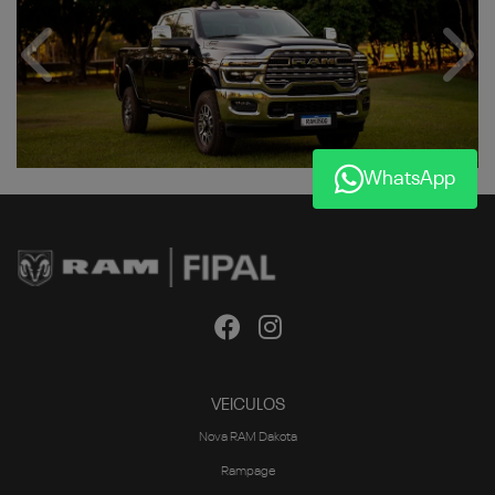
Anterior
Próx
WhatsApp
VEICULOS
Nova RAM Dakota
Rampage