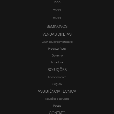
1500
2500
3500
SEMINOVOS
VENDAS DIRETAS
CNPJ e Microempresário
Produtor Rural
Governo
Locadora
SOLUÇÕES
Financiamento
Seguro
ASSISTÊNCIA TÉCNICA
Revisões e serviços
Peças
CONTATO