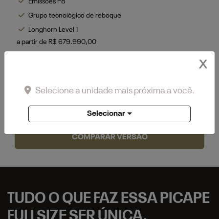
Emissões P8
Grupo tecnológico de reboque
Longhorn Level 1
a partir de R$ 679.990,00
+ Ver mais itens de série
X
FICHA TÉCNICA
Selecione a unidade mais próxima a você.
SOLICITAR UMA PROPOSTA
Selecionar
COMPARAR VERSÃO
TUDO O QUE FAZ ESSA PICAPE
FULLSIZE SER ÚNICA.