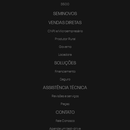
3500
SEMINOVOS
VENDAS DIRETAS
CNPJ e Microempresário
Produtor Rural
Governo
Locadora
SOLUÇÕES
Financiamento
Seguro
ASSISTÊNCIA TÉCNICA
Revisões e serviços
Peças
CONTATO
Fale Conosco
Agende um test-drive