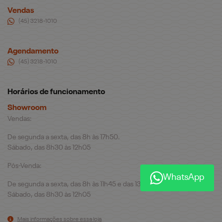
Vendas
(45) 3218-1010
Agendamento
(45) 3218-1010
Horários de funcionamento
Showroom
Vendas:
De segunda a sexta, das 8h às 17h50.
Sábado, das 8h30 às 12h05
Pós-Venda:
WhatsApp
De segunda a sexta, das 8h às 11h45 e das 13h30 às 17h50.
Sábado, das 8h30 às 12h05
Mais informações sobre essa loja