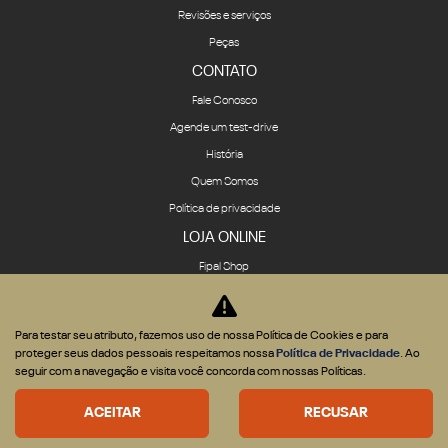
Revisões e serviços
Peças
CONTATO
Fale Conosco
Agende um test-drive
História
Quem Somos
Política de privacidade
LOJA ONLINE
Fipal Shop
COMPARATIVO
Para testar seu atributo, fazemos uso de nossa Política de Cookies e para
proteger seus dados pessoais respeitamos nossa
Política de Privacidade
. Ao
seguir com a navegação e visita você concorda com nossas Políticas.
Desenvolvido pela DEALERSPACE ® Direitos Reservados.
ACEITAR
RECUSAR