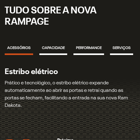
TUDO SOBRE A NOVA
RAMPAGE
ACESSÓRIOS
CAPACIDADE
PERFORMANCE
SERVIÇOS
Capota elétrica
Proteção para caçamba e carga: a capota marítima elétrica
traz tecnologia e praticidade, permitindo abrir e fechar a
capota com apenas um toque e mantendo os seus itens
ainda mais protegidos.