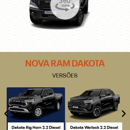
NOVA RAM DAKOTA
VERSÕES
Anterior
P
Dakota Big Horn 2.2 Diesel
Dakota Warlock 2.2 Diesel