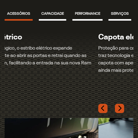
ACESSÓRIOS
CAPACIDADE
PERFORMANCE
SERVIÇOS
Capota elétrica
Proteção para caçamba e carga: a capota marítima elétrica
traz tecnologia e praticidade, permitindo abrir e fechar a
capota com apenas um toque e mantendo os seus itens
ainda mais protegidos.
Próximo
Tapete de borda elevada
Previous
Next