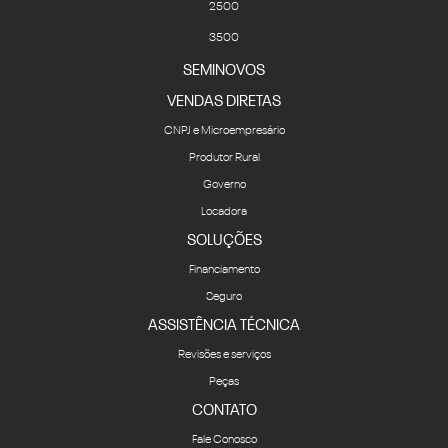
2500
3500
SEMINOVOS
VENDAS DIRETAS
CNPJ e Microempresário
Produtor Rural
Governo
Locadora
SOLUÇÕES
Financiamento
Seguro
ASSISTÊNCIA TÉCNICA
Revisões e serviços
Peças
CONTATO
Fale Conosco