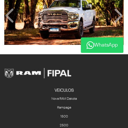
Anterior
Próx
WhatsApp
VEICULOS
Nova RAM Dakota
Rampage
1500