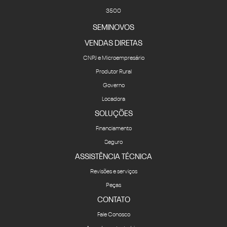
2500
3500
SEMINOVOS
VENDAS DIRETAS
CNPJ e Microempresário
Produtor Rural
Governo
Locadora
SOLUÇÕES
Financiamento
Seguro
ASSISTÊNCIA TÉCNICA
Revisões e serviços
Peças
CONTATO
Fale Conosco