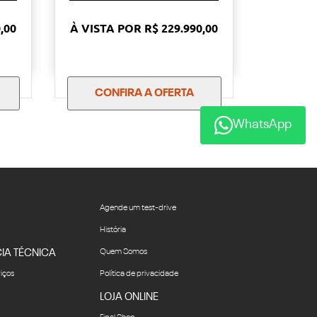
,00
À VISTA POR R$ 229.990,00
CONFIRA A OFERTA
WhatsApp
Agende um test-drive
História
IA TÉCNICA
Quem Somos
viços
Política de privacidade
LOJA ONLINE