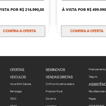
VISTA POR R$ 216.990,00
À VISTA POR R$ 499.990
CONFIRA A OFERTA
CONFIRA A OFERTA
OFERTAS
SEMINOVOS
Financiamento
VEICULOS
VENDAS DIRETAS
Seguro
Nova RAM Dakota
CNPJ e Microempresário
ASSISTÊNC
Rampage
Produtor Rural
Revisões e ser
1500
Governo
Peças