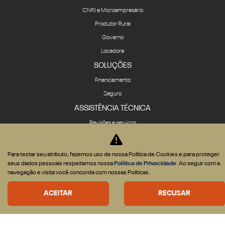
CNPJ e Microempresário
Produtor Rural
Governo
Locadora
SOLUÇÕES
Financiamento
Seguro
ASSISTÊNCIA TÉCNICA
Revisões e serviços
Peças
CONTATO
Para testar seu atributo, fazemos uso de nossa Política de Cookies e para proteger
seus dados pessoais respeitamos nossa
Política de Privacidade
. Ao seguir com a
Fale Conosco
navegação e visita você concorda com nossas Políticas.
Agende um test-drive
ACEITAR
RECUSAR
História
Quem Somos
Política de privacidade