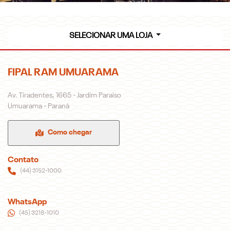
SELECIONAR UMA LOJA
FIPAL RAM UMUARAMA
Endereço
Av. Tiradentes, 1665 - Jardim Paraíso
Umuarama - Paraná
Como chegar
Contato
(44) 3152-1000
WhatsApp
(45) 3218-1010