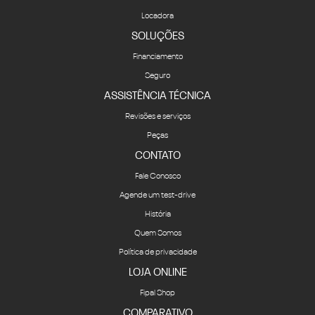
Locadora
SOLUÇÕES
Financiamento
Seguro
ASSISTÊNCIA TÉCNICA
Revisões e serviços
Peças
CONTATO
Fale Conosco
Agende um test-drive
História
Quem Somos
Política de privacidade
LOJA ONLINE
Fipal Shop
COMPARATIVO