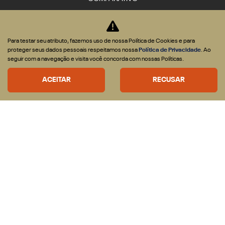
Para testar seu atributo, fazemos uso de nossa Política de Cookies e para
proteger seus dados pessoais respeitamos nossa
Política de Privacidade
. Ao
Desenvolvido pela DEALERSPACE ® Direitos Reservados.
seguir com a navegação e visita você concorda com nossas Políticas.
Desacelere. Seu bem maior é a vida.
ACEITAR
RECUSAR